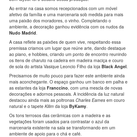
Ao entrar na casa somos recepcionados com um móvel
afetivo da família e uma marcenaria sob medida para mais
uma paixão dos moradores, o vinho. Completando o
ambiente, a decoração ganhou evidência com os nudos da
Nudo Madrid
.
A casa reflete as paixões de quem vive, respeitando essa
premissa criamos um lugar que reúne arte, dando destaque
ao piano, e hobbies, criando um ponto de encontro reunindo
os itens de charuto na cadeira em madeira maciça e couro
de sola do artista Vasique Leoncio Filho da loja
Black Angel
.
Precisamos de muito pouco para fazer este ambiente ainda
mais aconchegante. O espaço ganhou um banco em palha e
as estantes da loja
Franccino
, com uma mescla de novas
decorações e adornos pessoais. A incidência da luz natural
destacou ainda mais as poltronas
Charles Eames
em couro
natural e o tapete
Kilim
da loja
ByKamy
.
Os tons terrosos das cerâmicas com a madeira e as
vegetações foram usados para contrastar o azul da
marcenaria existente na sala se transformando em um
ambiente de apoio para o chá e café.