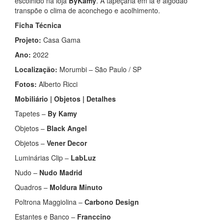
escolhido na loja
ByKamy
. A tapeçaria em lã̃ e algodão
transpõe o clima de aconchego e acolhimento.
Ficha Técnica
Projeto:
Casa Gama
Ano:
2022
Localização:
Morumbi – São Paulo / SP
Fotos:
Alberto Ricci
Mobiliário | Objetos | Detalhes
Tapetes –
By Kamy
Objetos –
Black Angel
Objetos –
Vener Decor
Luminárias Clip –
LabLuz
Nudo –
Nudo Madrid
Quadros –
Moldura Minuto
Poltrona Maggiolina
–
Carbono Design
Estantes e Banco –
Franccino