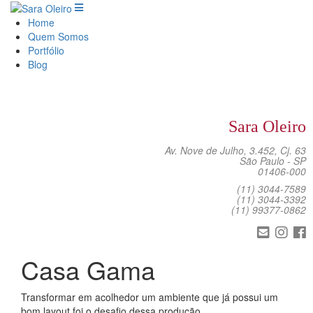
Home
Quem Somos
Portfólio
Blog
Sara Oleiro
Av. Nove de Julho, 3.452, Cj. 63
São Paulo - SP
01406-000
(11) 3044-7589
(11) 3044-3392
(11) 99377-0862
Casa Gama
Transformar em acolhedor um ambiente que já possui um
bom layout foi o desafio dessa produção.